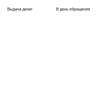
Выдача денег
В день обращения
Мы ценим Ваш комфорт,
поэтому после передачи
ПТС автомобиль остается у
Вас в пользовании.