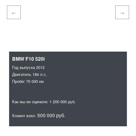
BMW F10 520i
Au
Год выпуска
2012
Го
Двигатель
184 л.с.
Дв
Пробег
70 000 км
Пр
Как мы ее оценили:
1 200 000 руб.
Ка
500 000 руб.
Клиент взял:
Кл