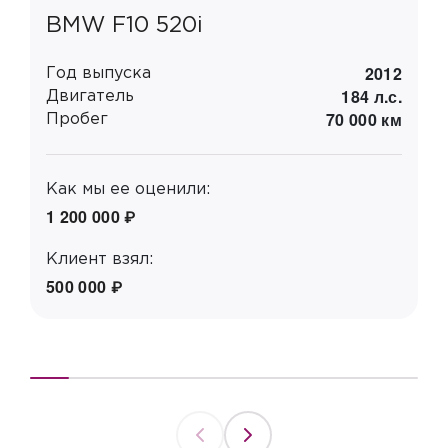
BMW F10 520i
A
2012
Год выпуска
Г
184 л.с.
Двигатель
Д
70 000 км
Пробег
П
Как мы ее оценили:
К
1 200 000 ₽
1
Клиент взял:
К
500 000 ₽
4