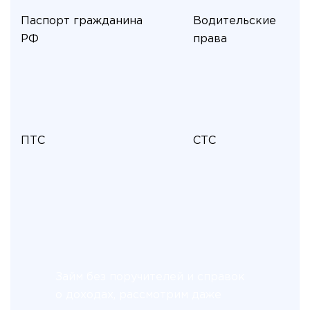
Паспорт гражданина
Водительские
РФ
права
ПТС
СТС
Займ без поручителей и справок
о доходах, рассмотрим даже