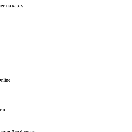
ег на карту
nline
лиц
рения
Для бизнеса