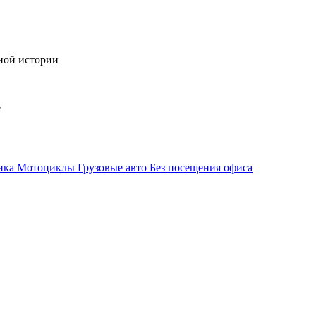
тной истории
е
ика
Мотоциклы
Грузовые авто
Без посещения офиса