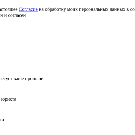
астоящее
Согласие
на обработку моих персональных данных в со
ен и согласен
ересует ваше прошлое
з юриста
та