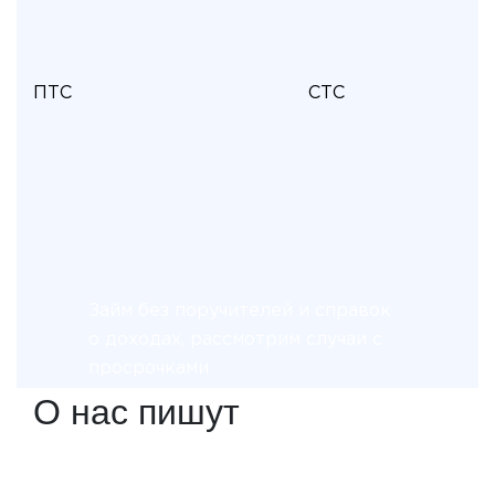
ПТС
СТС
Займ без поручителей и справок
о доходах, рассмотрим случаи с
просрочками
О нас пишут