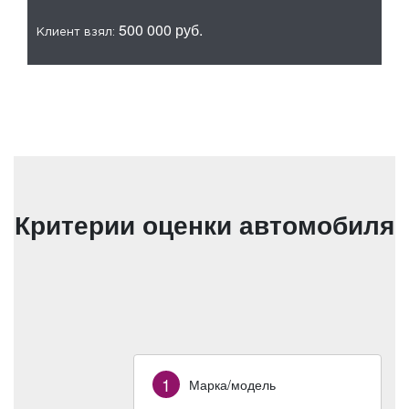
500 000 руб.
Клиент взял:
Кл
Критерии оценки автомобиля
1
Марка/модель